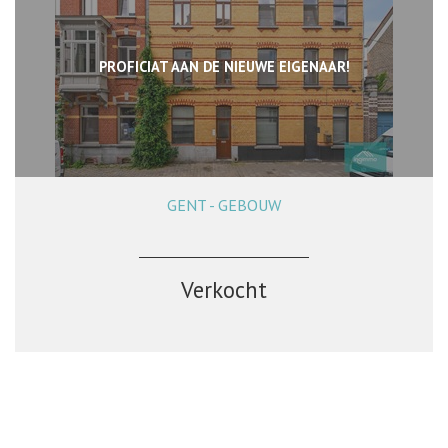
PROFICIAT AAN DE NIEUWE EIGENAAR!
GENT - GEBOUW
155 m²
2
3
Verkocht