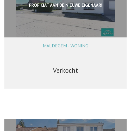
PROFICIAT AAN DE NIEUWE EIGENAAR!
MALDEGEM - WONING
103 m²
2
1
Verkocht