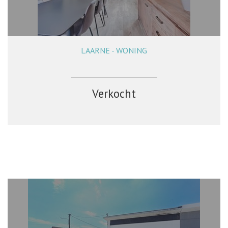
LAARNE - WONING
177 m²
3
1
Ja
Verkocht