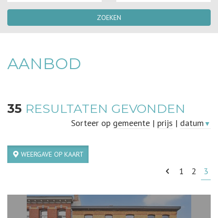
ZOEKEN
AANBOD
35
RESULTATEN GEVONDEN
Sorteer op
gemeente
|
prijs
|
datum
▼
WEERGAVE OP KAART
1
2
3