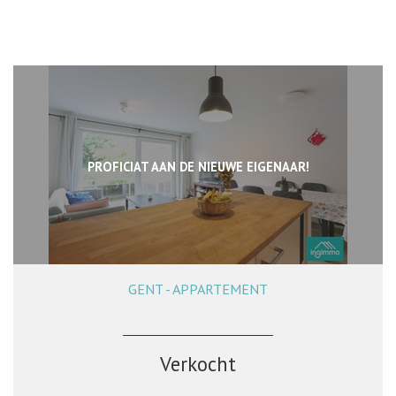
PROFICIAT AAN DE NIEUWE EIGENAAR!
GENT - APPARTEMENT
54 m²
1
1
Verkocht