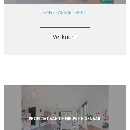
TEMSE - APPARTEMENT
82 m²
1
1
Ja
Verkocht
PROFICIAT AAN DE NIEUWE EIGENAAR!