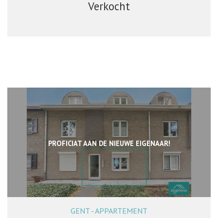
Verkocht
PROFICIAT AAN DE NIEUWE EIGENAAR!
GENT - APPARTEMENT
40 m²
1
1