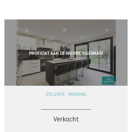
PROFICIAT AAN DE NIEUWE EIGENAAR!
ZELZATE - WONING
193 m²
4
1
Verkocht