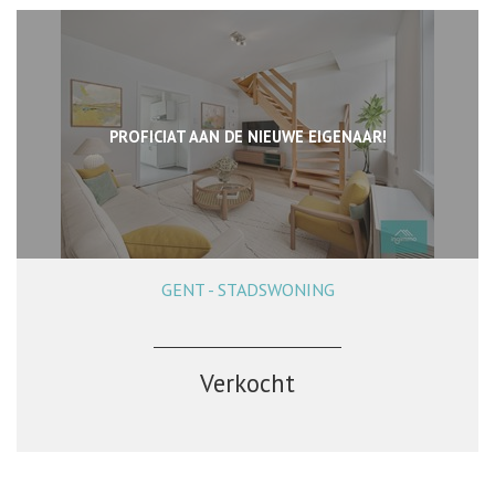
PROFICIAT AAN DE NIEUWE EIGENAAR!
GENT - STADSWONING
155 m²
2
3
Verkocht