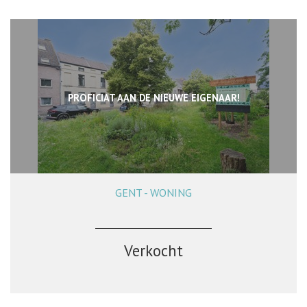
PROFICIAT AAN DE NIEUWE EIGENAAR!
GENT - WONING
72 m²
2
1
Verkocht