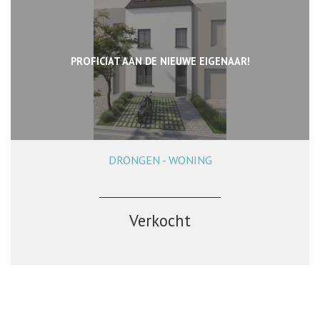
PROFICIAT AAN DE NIEUWE EIGENAAR!
DRONGEN - WONING
140 m²
3
2
Verkocht