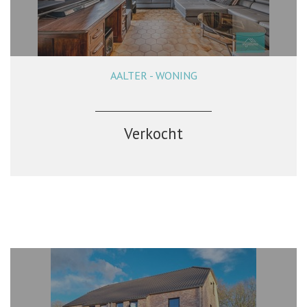
AALTER - WONING
227 m²
4
2
Ja
Verkocht