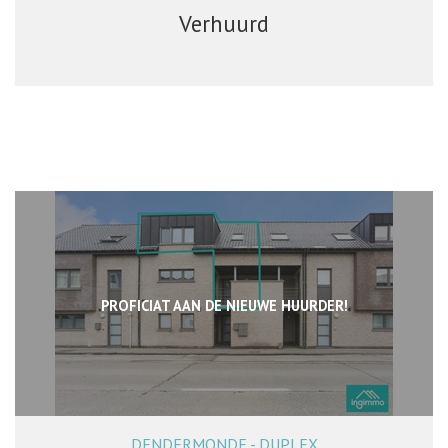
Verhuurd
PROFICIAT AAN DE NIEUWE HUURDER!
DENDERMONDE - DUPLEX
148 m²
3
2
Ja