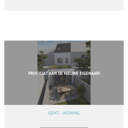
PROFICIAT AAN DE NIEUWE EIGENAAR!
GENT - WONING
140 m²
3
2