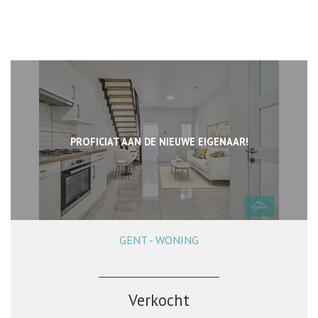
PROFICIAT AAN DE NIEUWE EIGENAAR!
GENT - WONING
100 m²
3
1
Verkocht