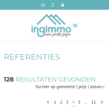
REFERENTIES
128
RESULTATEN GEVONDEN
Sorteer op
gemeente
|
prijs
|
datum
▼
1
2
3
4
5
…
11