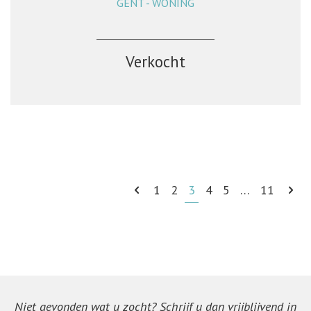
GENT - WONING
202 m²
3
1
Ja
Verkocht
1
2
3
4
5
…
11
Niet gevonden wat u zocht? Schrijf u dan vrijblijvend in