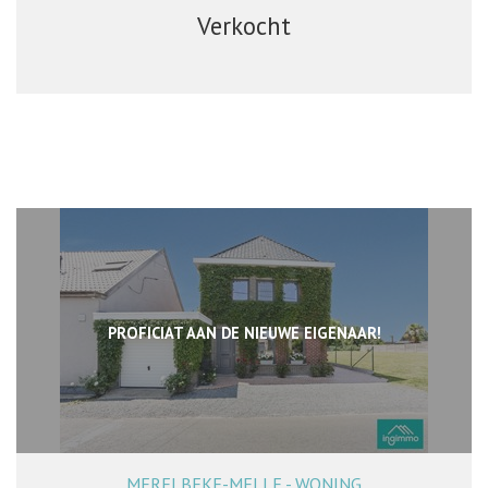
Verkocht
PROFICIAT AAN DE NIEUWE EIGENAAR!
MERELBEKE-MELLE - WONING
161 m²
3
1
Ja