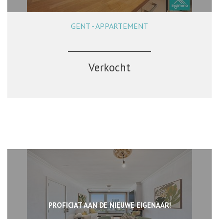
GENT - APPARTEMENT
54 m²
1
1
Verkocht
PROFICIAT AAN DE NIEUWE EIGENAAR!