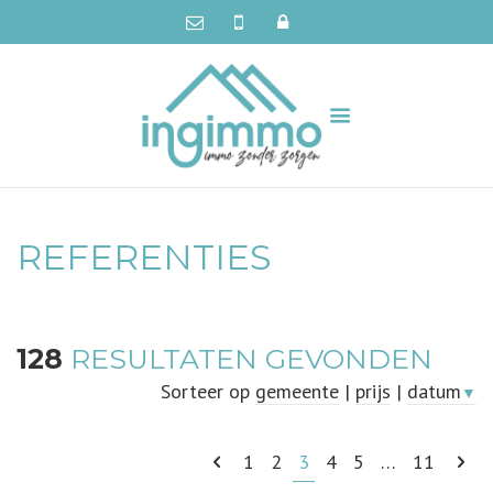
REFERENTIES
128
RESULTATEN GEVONDEN
Sorteer op
gemeente
|
prijs
|
datum
▼
1
2
3
4
5
…
11