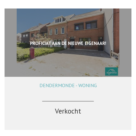
PROFICIAT AAN DE NIEUWE EIGENAAR!
DENDERMONDE - WONING
155 m²
3
2
Ja
Verkocht