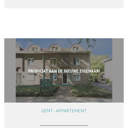
PROFICIAT AAN DE NIEUWE EIGENAAR!
GENT - APPARTEMENT
50 m²
1
1