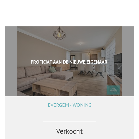
PROFICIAT AAN DE NIEUWE EIGENAAR!
EVERGEM - WONING
102 m²
2
1
Verkocht