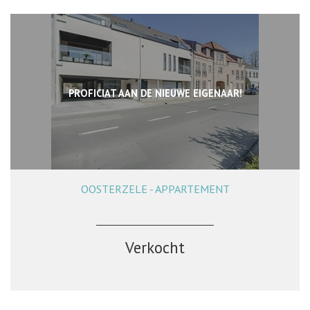
PROFICIAT AAN DE NIEUWE EIGENAAR!
OOSTERZELE - APPARTEMENT
128 m²
2
1
Ja
Verkocht