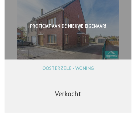
PROFICIAT AAN DE NIEUWE EIGENAAR!
OOSTERZELE - WONING
226 m²
3
1
Ja
Verkocht