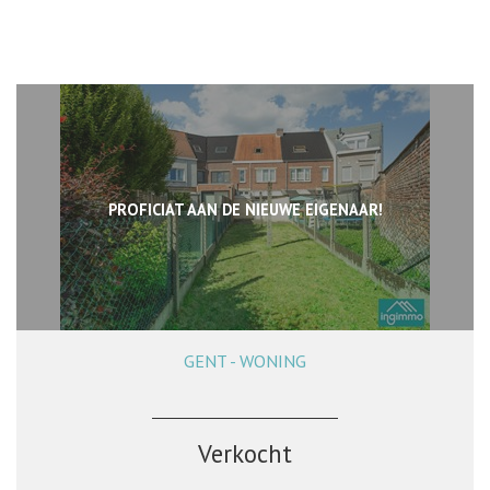
PROFICIAT AAN DE NIEUWE EIGENAAR!
GENT - WONING
148 m²
4
1
Verkocht