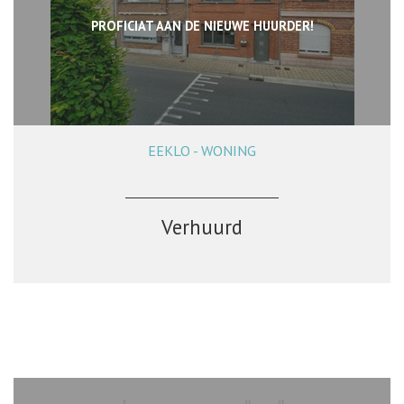
PROFICIAT AAN DE NIEUWE HUURDER!
EEKLO - WONING
165 m²
4
1
Verhuurd