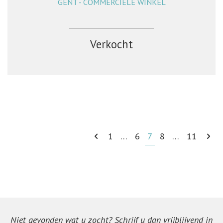
GENT - COMMERCIËLE WINKEL
144 m²
Verkocht
1
…
6
7
8
…
11
Niet gevonden wat u zocht? Schrijf u dan vrijblijvend in