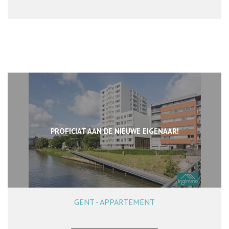
PROFICIAT AAN DE NIEUWE EIGENAAR!
GENT - APPARTEMENT
93 m²
2
1