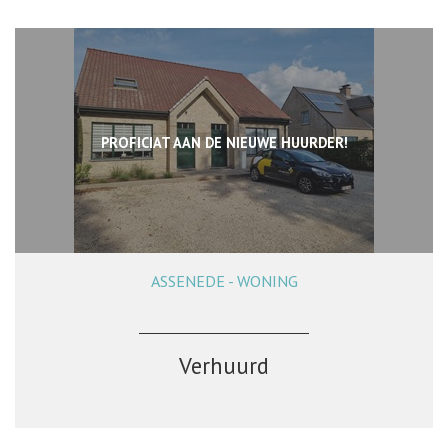
PROFICIAT AAN DE NIEUWE HUURDER!
ASSENEDE - WONING
120 m²
2
1
Ja
Verhuurd