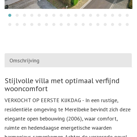
Omschrijving
Omschrijving
Stijlvolle villa met optimaal verfijnd
wooncomfort
VERKOCHT OP EERSTE KIJKDAG - In een rustige,
residentiële omgeving te Merelbeke bevindt zich deze
elegante open bebouwing (2006), waar comfort,
ruimte en hedendaagse energetische waarden
harmonieus samenkomen. Achter de verzorgde gevel